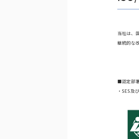
当社は、国
継続的な
■認定部署
・SES及