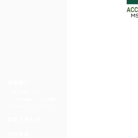
事業紹介
第三者検証サービス
システム開発・インフラ構築
ITサポート・ヘルプデスク
数字で見るNF
会社情報